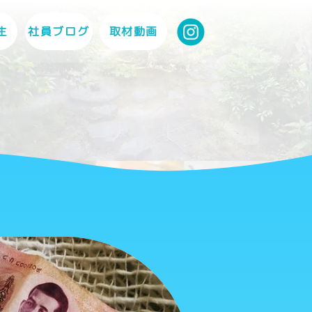
生
社員ブログ
取材動画