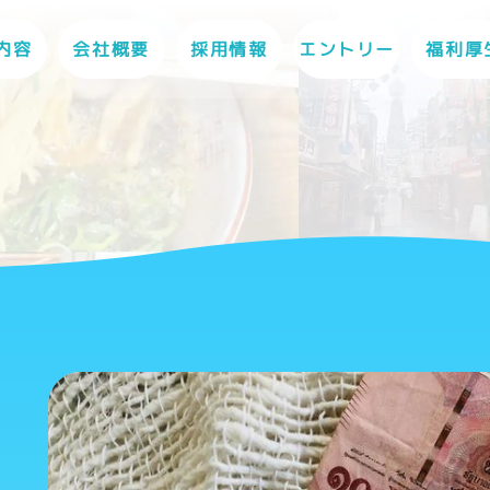
内容
会社概要
採用情報
エントリー
福利厚