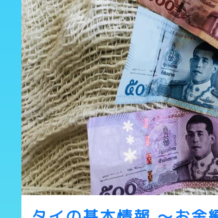
タイの基本情報 〜お金