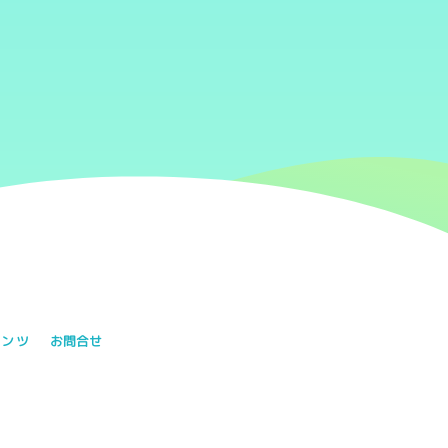
テンツ
お問合せ
グ