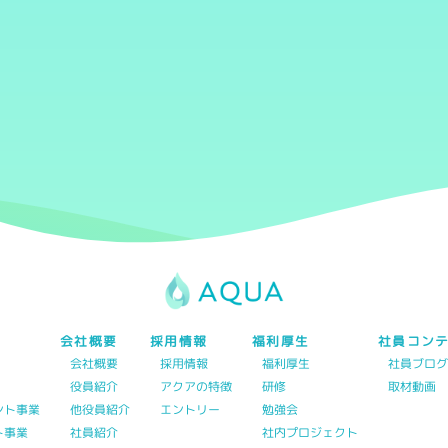
会社概要
採用情報
福利厚生
社員コン
会社概要
採用情報
福利厚生
社員ブロ
役員紹介
アクアの特徴
研修
取材動画
ント事業
他役員紹介
エントリー
勉強会
ト事業
社員紹介
社内プロジェクト