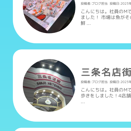
投稿者:ブログ担当
投稿日:2023
こんにちは。社員のMで
ました！ 市場は魚が
鮮 ...
三条名店
投稿者:ブログ担当
投稿日:2023
こんにちは。社員のMで
歩きをしました！4店舗
...