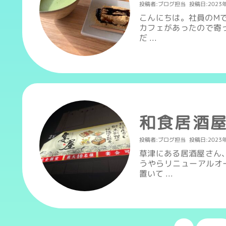
投稿者:ブログ担当
投稿日:2023
こんにちは。社員のMで
カフェがあったので寄
だ ...
和食居酒屋
投稿者:ブログ担当
投稿日:2023
草津にある居酒屋さん
うやらリニューアルオ
置いて ...