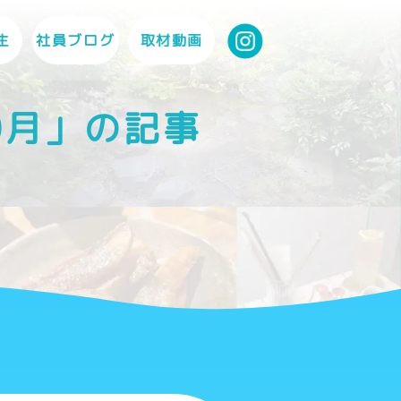
生
社員ブログ
取材動画
10月」の記事