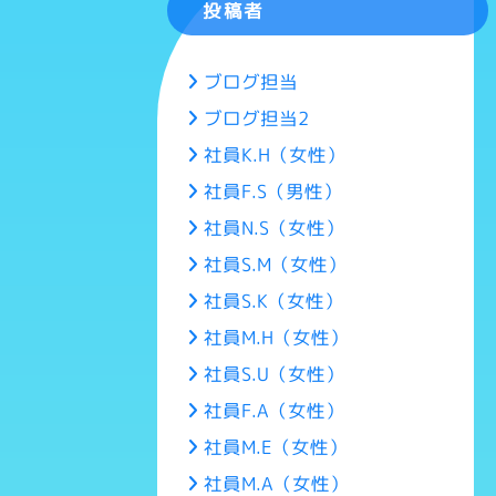
投稿者
ブログ担当
ブログ担当2
社員K.H（女性）
社員F.S（男性）
社員N.S（女性）
社員S.M（女性）
社員S.K（女性）
社員M.H（女性）
社員S.U（女性）
社員F.A（女性）
社員M.E（女性）
社員M.A（女性）