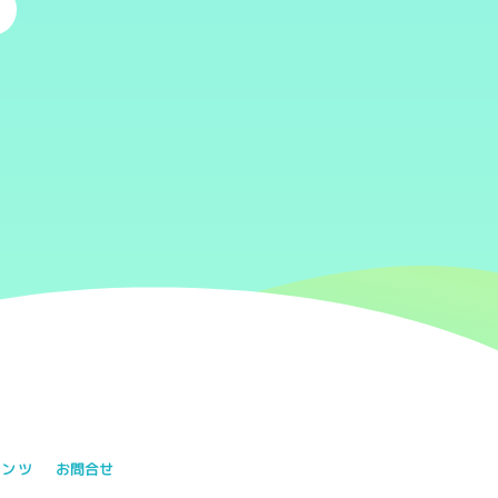
テンツ
お問合せ
グ