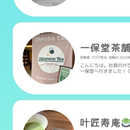
一保堂茶
投稿者:ブログ担当
投稿日:2023
こんにちは。社員のMで
一保堂へ行きました！ Go
叶匠寿庵