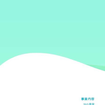
事業内容
Web事業