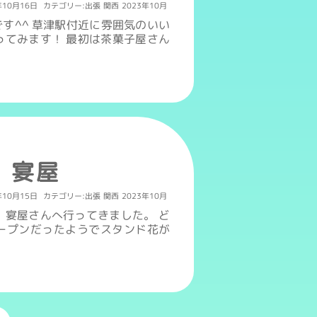
年10月16日
カテゴリー:
出張
関西
2023年10月
す^^ 草津駅付近に雰囲気のいい
ってみます！ 最初は茶菓子屋さん
 宴屋
年10月15日
カテゴリー:
出張
関西
2023年10月
、宴屋さんへ行ってきました。 ど
ープンだったようでスタンド花が