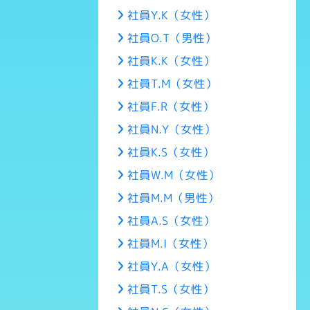
社員Y.K（女性）
社員O.T（男性）
社員K.K（女性）
社員T.M（女性）
社員F.R（女性）
社員N.Y（女性）
社員K.S（女性）
社員W.M（女性）
社員M.M（男性）
社員A.S（女性）
社員M.I（女性）
社員Y.A（女性）
社員T.S（女性）