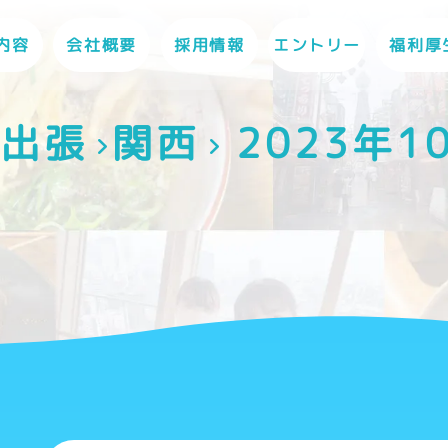
内容
会社概要
採用情報
エントリー
福利厚
出張
関西
2023年