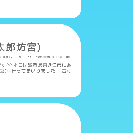
太郎坊宮)
年10月17日
カテゴリー:
出張
関西
2023年10月
す^^ 本日は滋賀県東近江市にあ
宮)へ行ってまいりました。 古く