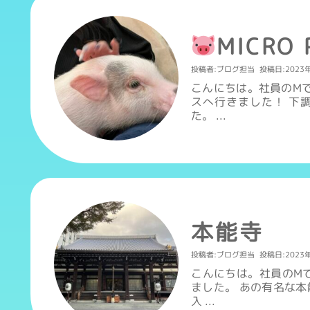
MICRO 
投稿者:ブログ担当
投稿日:2023
こんにちは。社員のMで
スへ行きました！ 下
た。 ...
本能寺
投稿者:ブログ担当
投稿日:2023
こんにちは。社員のM
ました。 あの有名な
入 ...