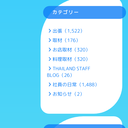
カテゴリー
出張（1,522）
取材（176）
お店取材（320）
料理取材（320）
THAILAND STAFF
BLOG（26）
社員の日常（1,488）
お知らせ（2）