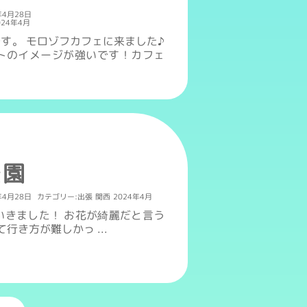
年4月28日
024年4月
す。 モロゾフカフェに来ました♪
トのイメージが強いです！カフェ
公園
年4月28日
カテゴリー:
出張
関西
2024年4月
いきました！ お花が綺麗だと言う
行き方が難しかっ ...