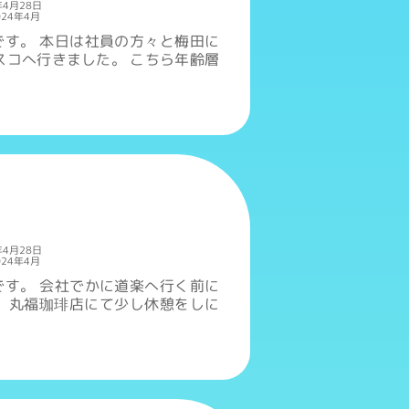
年4月28日
024年4月
です。 本日は社員の方々と梅田に
スコへ行きました。 こちら年齢層
店
年4月28日
024年4月
です。 会社でかに道楽へ行く前に
、丸福珈琲店にて少し休憩をしに