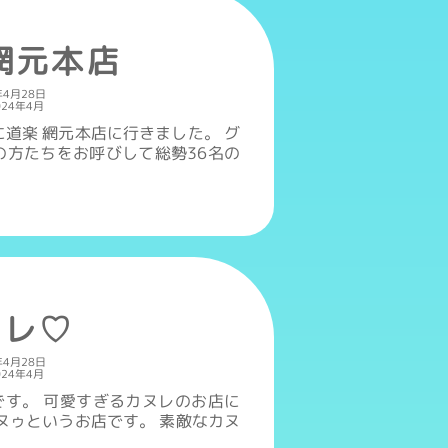
網元本店
年4月28日
024年4月
道楽 網元本店に行きました。 グ
の方たちをお呼びして総勢36名の
ヌレ♡
年4月28日
024年4月
です。 可愛すぎるカヌレのお店に
ヌゥというお店です。 素敵なカヌ