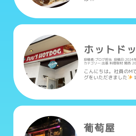
ホットド
投稿者:ブログ担当
投稿日:2024
カテゴリー:
出張
料理取材
関西
2
こんにちは。社員のM
グをいただきました
場
葡萄屋