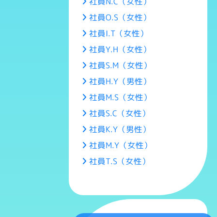
社員N.C（女性）
社員O.S（女性）
社員I.T（女性）
社員Y.H（女性）
社員S.M（女性）
社員H.Y（男性）
社員M.S（女性）
社員S.C（女性）
社員K.Y（男性）
社員M.Y（女性）
社員T.S（女性）