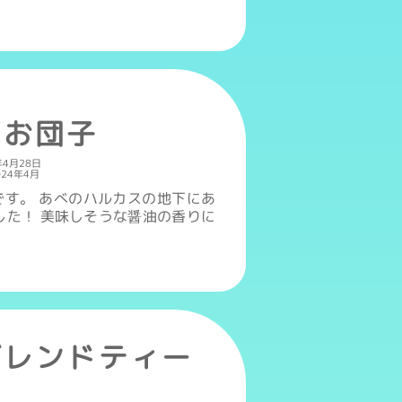
のお団子
年4月28日
024年4月
です。 あべのハルカスの地下にあ
した！ 美味しそうな醤油の香りに
ブレンドティー