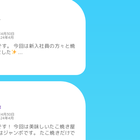
ジ
年4月30日
024年4月
です。 今回は新入社員の方々と焼
ました
...
年4月30日
024年4月
です！ 今回は美味しいたこ焼き屋
はジャンボです。 たこ焼きだけで