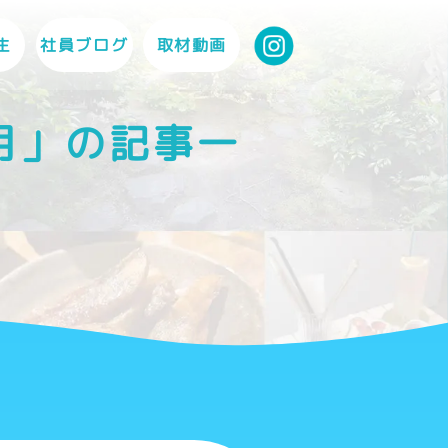
生
社員ブログ
取材動画
4月」の記事一