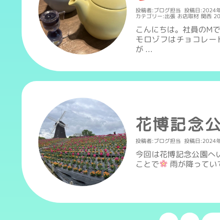
投稿者:ブログ担当
投稿日:2024
カテゴリー:
出張
お店取材
関西
2
こんにちは。社員のMで
モロゾフはチョコレー
が ...
花博記念
投稿者:ブログ担当
投稿日:2024
今回は花博記念公園へ
ことで
雨が降っていて