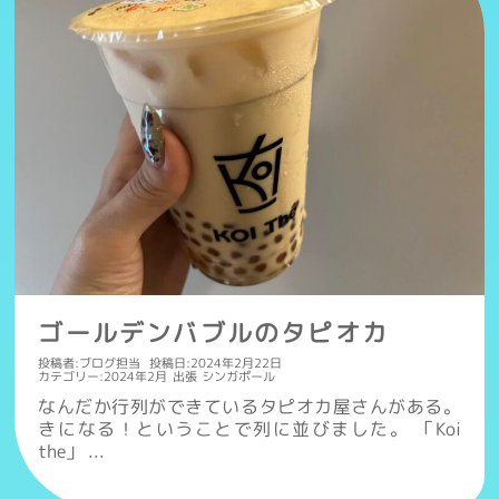
ゴールデンバブルのタピオカ
投稿者:ブログ担当
投稿日:2024年2月22日
カテゴリー:
2024年2月
出張
シンガポール
なんだか行列ができているタピオカ屋さんがある。
きになる！ということで列に並びました。 「Koi
the」 ...