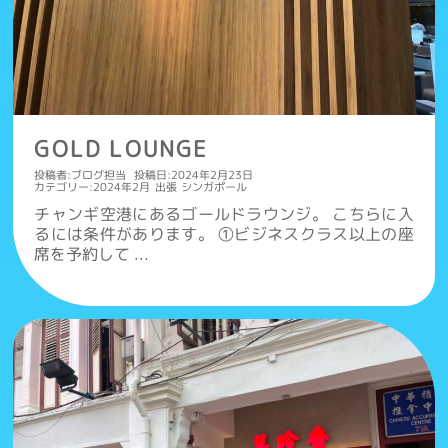
GOLD LOUNGE
投稿者:ブログ担当
投稿日:2024年2月23日
カテゴリー:
2024年2月
出張
シンガポール
チャンギ空港にあるゴールドラウンジ。 こちらに入
るには条件があります。 ①ビジネスクラス以上の座
席を予約して ...