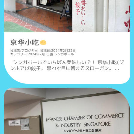
京华小吃
投稿者:ブログ担当
投稿日:2024年2月22日
カテゴリー:
2024年2月
出張
シンガポール
シンガポールでいちばん美味しい？！ 京华小吃(ジ
ンホア)の餃子。 思わず目に留まるスローガン。 ...