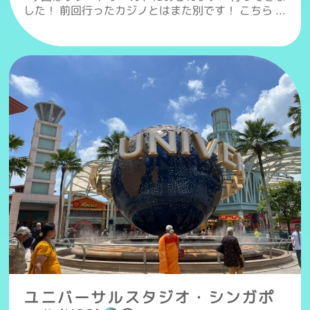
した！ 前回行ったカジノとはまた別です！ こちら ...
ユニバーサルスタジオ・シンガポ