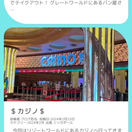
でテイクアウト！ グレートワールドにあるパン屋さ
...
＄カジノ＄
投稿者:ブログ担当
投稿日:2024年2月22日
カテゴリー:
2024年2月
出張
シンガポール
今回はリゾートワールドにあるカジノへ行ってきま