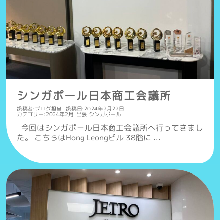
シンガポール日本商工会議所
投稿者:ブログ担当
投稿日:2024年2月22日
カテゴリー:
2024年2月
出張
シンガポール
今回はシンガポール日本商工会議所へ行ってきまし
た。 こちらはHong Leongビル 38階に ...