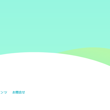
テンツ
お問合せ
グ