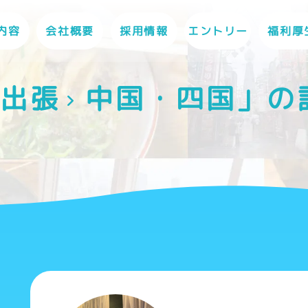
内容
会社概要
採用情報
エントリー
福利厚
出張
中国・四国」の