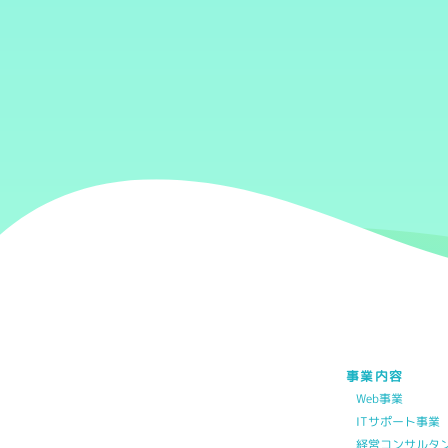
事業内容
Web事業
ITサポート事業
経営コンサルタ