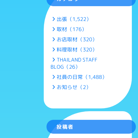
出張（1,522）
取材（176）
お店取材（320）
料理取材（320）
THAILAND STAFF
BLOG（26）
社員の日常（1,488）
お知らせ（2）
投稿者