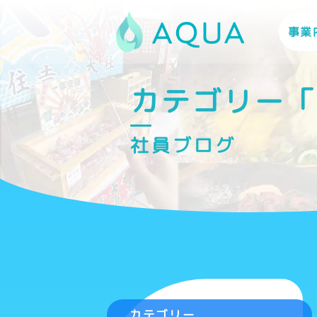
事業
カテゴリー「
社員ブログ
カテゴリー