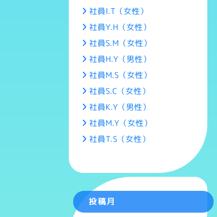
社員I.T（女性）
社員Y.H（女性）
社員S.M（女性）
社員H.Y（男性）
社員M.S（女性）
社員S.C（女性）
社員K.Y（男性）
社員M.Y（女性）
社員T.S（女性）
投稿月