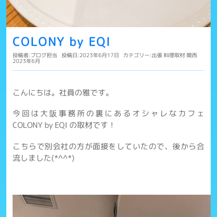
COLONY by EQI
投稿者:
ブログ担当
投稿日:2023年6月17日
カテゴリー:
出張
料理取材
関西
2023年6月
こんにちは。社員の雅です。
今回は大阪事務所の裏にあるオシャレなカフェ
COLONY by EQI の取材です！
こちらで別会社の方が面接をしていたので、後から合
流しました(*^^*)