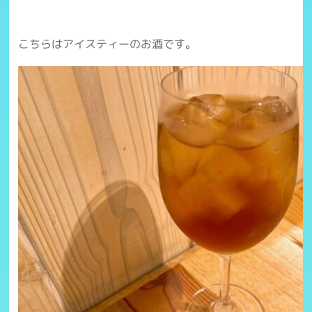
こちらはアイスティーのお酒です。