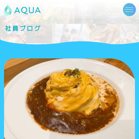
社員ブログ