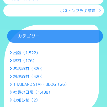
ボストンプラザ 草津
カテゴリー
出張（1,522）
取材（176）
お店取材（320）
料理取材（320）
THAILAND STAFF BLOG（26）
社員の日常（1,488）
お知らせ（2）