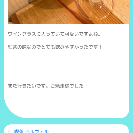
ワイングラスに入っていて可愛いですよね。
紅茶の味なのでとても飲みやすかったです！
また行きたいです。ご馳走様でした！
喫茶 べルヴィル