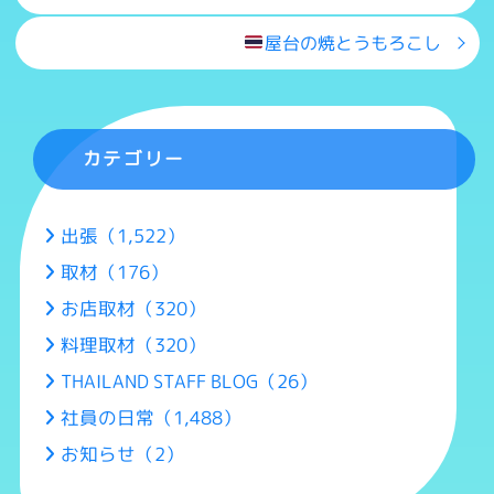
屋台の焼とうもろこし
カテゴリー
出張（1,522）
取材（176）
お店取材（320）
料理取材（320）
THAILAND STAFF BLOG（26）
社員の日常（1,488）
お知らせ（2）