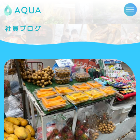
社員ブログ