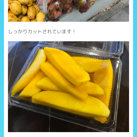
しっかりカットされています！