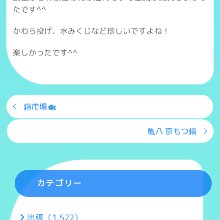
たです^^
かわら投げ、水みくじなど珍しいですよね！
楽しかったです^^
錦市場
亀八 京もつ鍋
カテゴリー
出張（1,522）