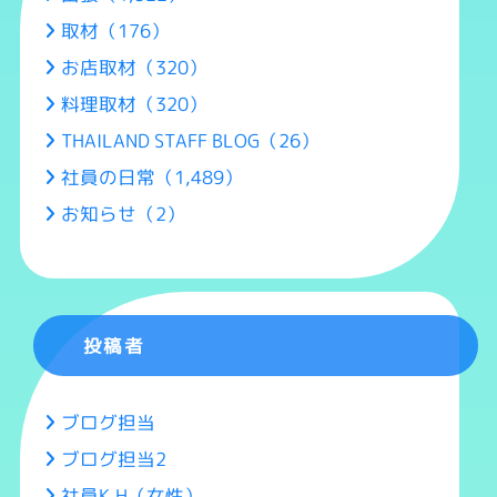
取材（176）
お店取材（320）
料理取材（320）
THAILAND STAFF BLOG（26）
社員の日常（1,489）
お知らせ（2）
投稿者
ブログ担当
ブログ担当2
社員K.H（女性）