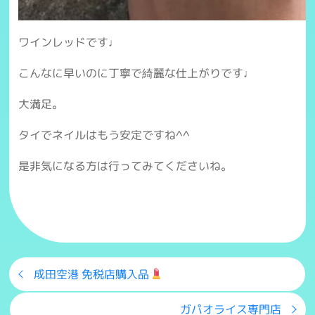
ワインレッドです♩
こんなに早いのに丁寧で綺麗な仕上がりです♩
大満足。
タイでネイルはもう安定ですね^^
是非気になる方は行ってみてくださいね。
成田空港 免税店購入品
ガパオライス専門店