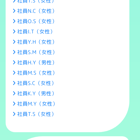
社員T.S（女性）
社員N.C（女性）
社員O.S（女性）
社員I.T（女性）
社員Y.H（女性）
社員S.M（女性）
社員H.Y（男性）
社員M.S（女性）
社員S.C（女性）
社員K.Y（男性）
社員M.Y（女性）
社員T.S（女性）