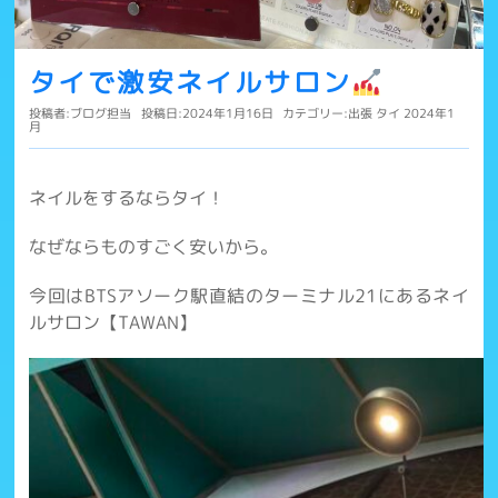
タイで激安ネイルサロン
投稿者:
ブログ担当
投稿日:2024年1月16日
カテゴリー:
出張
タイ
2024年1
月
ネイルをするならタイ！
なぜならものすごく安いから。
今回はBTSアソーク駅直結のターミナル21にあるネイ
ルサロン【TAWAN】