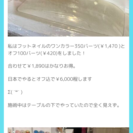
私はフットネイルのワンカラー350バーツ(￥1,470 )と
オフ100バーツ(￥420)をしました！
合わせて￥1,890はかなりお得。
日本でやるとオフ込で￥6,000程します
Σ( ˙꒳​˙ )
施術中はテーブルの下でやっていたので全く見えず。