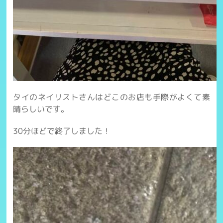
タイのネイリストさんはどこのお店も手際がよくて素
晴らしいです。
30分ほどで終了しました！