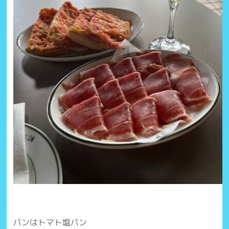
パンはトマト塩パン