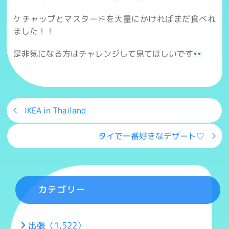
ケチャップとマスタードを大量にかければまだ食べれ
ました！！
是非気になる方はチャレンジして見てほしいです
IKEA in Thailand
タイで一番好きなデザート♡
カテゴリー
出張（1,522）