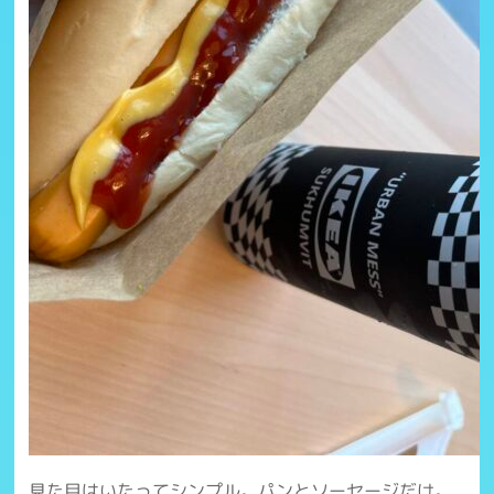
見た目はいたってシンプル。パンとソーセージだけ。