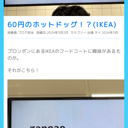
60円のホットドッグ！？(IKEA)
投稿者:
ブログ担当
投稿日:2024年3月2日
カテゴリー:
出張
タイ
2024年3月
プロンポンにあるIKEAのフードコートに興味があるも
のが。
それがこちら！