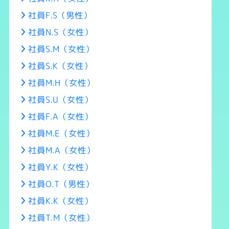
社員F.S（男性）
社員N.S（女性）
社員S.M（女性）
社員S.K（女性）
社員M.H（女性）
社員S.U（女性）
社員F.A（女性）
社員M.E（女性）
社員M.A（女性）
社員Y.K（女性）
社員O.T（男性）
社員K.K（女性）
社員T.M（女性）