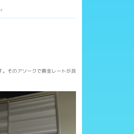
イ
す。そのアソークで換金レートが良
。