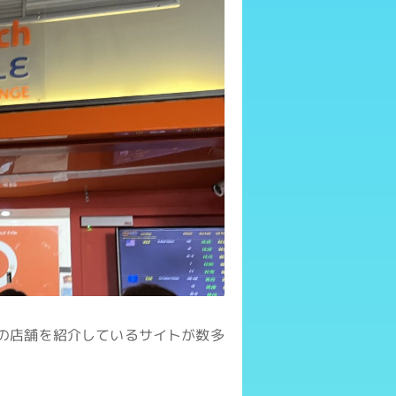
ちらの店舗を紹介しているサイトが数多