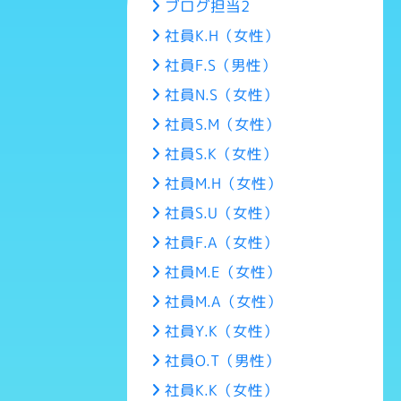
ブログ担当2
社員K.H（女性）
社員F.S（男性）
社員N.S（女性）
社員S.M（女性）
社員S.K（女性）
社員M.H（女性）
社員S.U（女性）
社員F.A（女性）
社員M.E（女性）
社員M.A（女性）
社員Y.K（女性）
社員O.T（男性）
社員K.K（女性）