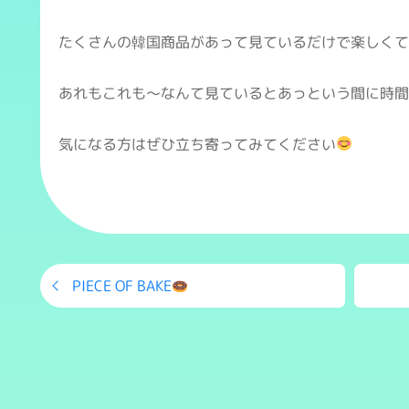
たくさんの韓国商品があって見ているだけで楽しくてワク
あれもこれも〜なんて見ているとあっという間に時
気になる方はぜひ立ち寄ってみてください
PIECE OF BAKE