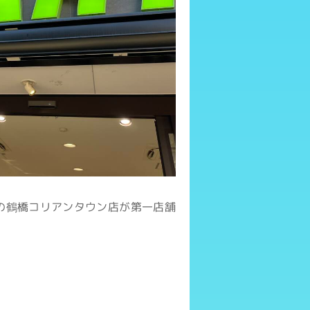
の鶴橋コリアンタウン店が第一店舗