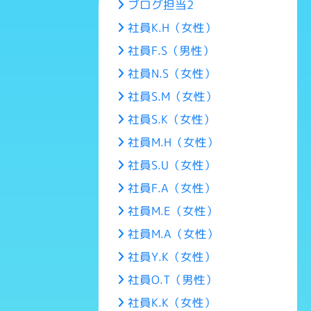
ブログ担当2
社員K.H（女性）
社員F.S（男性）
社員N.S（女性）
社員S.M（女性）
社員S.K（女性）
社員M.H（女性）
社員S.U（女性）
社員F.A（女性）
社員M.E（女性）
社員M.A（女性）
社員Y.K（女性）
社員O.T（男性）
社員K.K（女性）