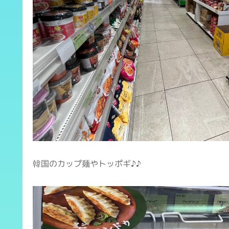
韓国のカップ麺やトッポギ♪♪