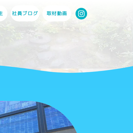
生
社員ブログ
取材動画