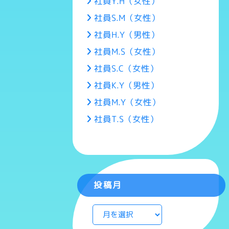
社員Y.H（女性）
社員S.M（女性）
社員H.Y（男性）
社員M.S（女性）
社員S.C（女性）
社員K.Y（男性）
社員M.Y（女性）
社員T.S（女性）
投稿月