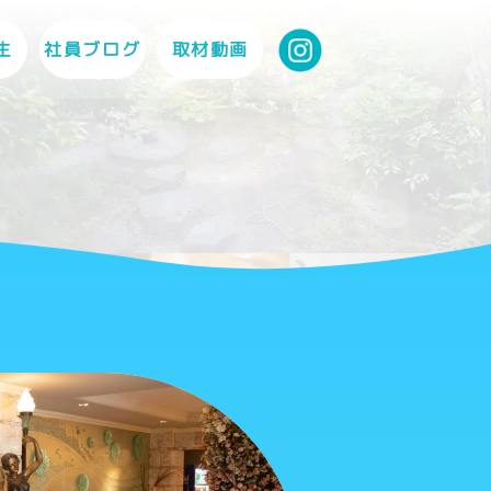
生
社員ブログ
取材動画