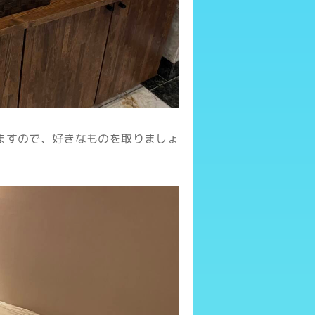
ますので、好きなものを取りましょ