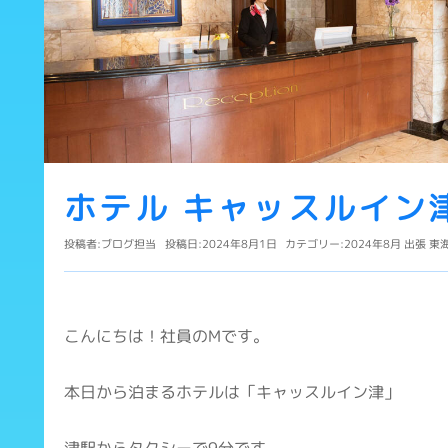
ホテル キャッスルイン
投稿者:
ブログ担当
投稿日:2024年8月1日
カテゴリー:
2024年8月
出張
東
こんにちは！社員のMです。
本日から泊まるホテルは「キャッスルイン津」
津駅からタクシーで9分です。