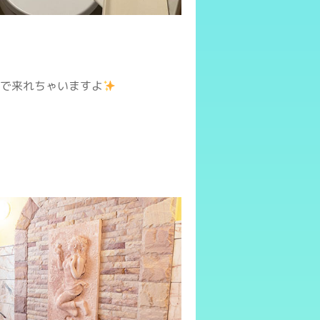
らで来れちゃいますよ