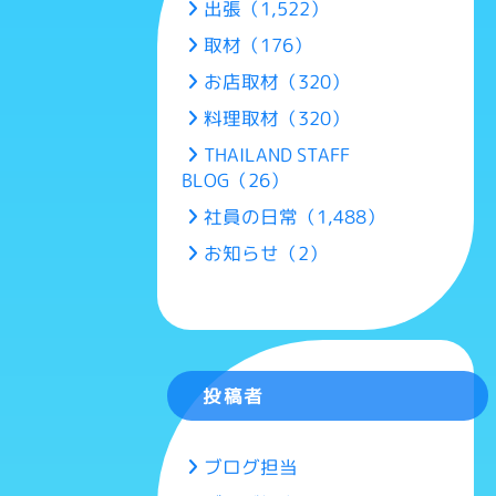
出張（1,522）
取材（176）
お店取材（320）
料理取材（320）
THAILAND STAFF
BLOG（26）
社員の日常（1,488）
お知らせ（2）
投稿者
ブログ担当