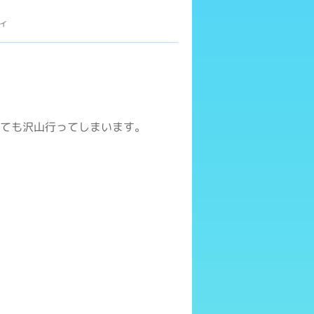
イ
しても沢山行ってしまいます。