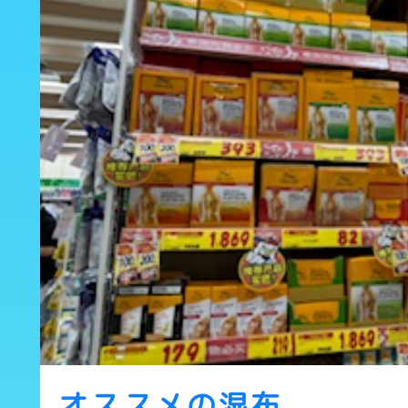
オススメの湿布