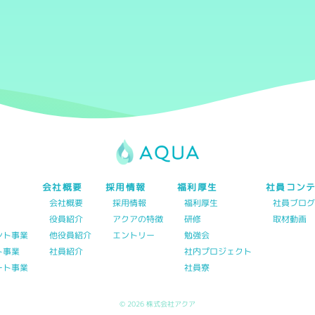
会社概要
採用情報
福利厚生
社員コン
会社概要
採用情報
福利厚生
社員ブロ
役員紹介
アクアの特徴
研修
取材動画
ント事業
他役員紹介
エントリー
勉強会
ト事業
社員紹介
社内プロジェクト
ート事業
社員寮
© 2026 株式会社アクア