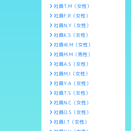
社員T.M（女性）
社員F.R（女性）
社員N.Y（女性）
社員K.S（女性）
社員W.M（女性）
社員M.M（男性）
社員A.S（女性）
社員M.I（女性）
社員Y.A（女性）
社員T.S（女性）
社員N.C（女性）
社員O.S（女性）
社員I.T（女性）