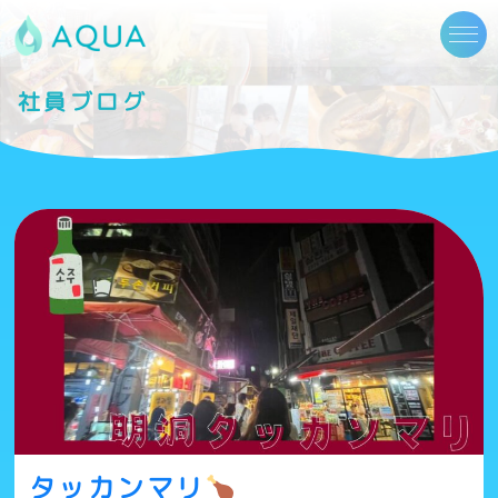
社員ブログ
タッカンマリ