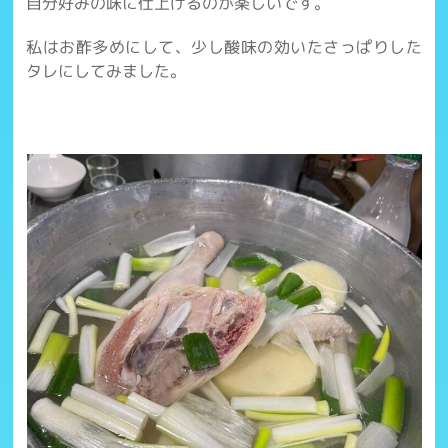
自分好みの味に仕上げるのが楽しいです。
私はお酢多めにして、少し酸味の効いたさっぱりした
タレにしてみました。