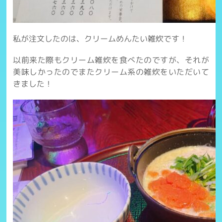
私が注文したのは、クリームめんたい雑炊です！
以前来た際もクリーム雑炊を食べたのですが、それが
美味しかったのでまたクリーム系の雑炊をいただいて
きました！