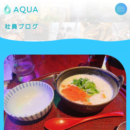
社員ブログ