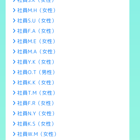
社員M.H（女性）
社員S.U（女性）
社員F.A（女性）
社員M.E（女性）
社員M.A（女性）
社員Y.K（女性）
社員O.T（男性）
社員K.K（女性）
社員T.M（女性）
社員F.R（女性）
社員N.Y（女性）
社員K.S（女性）
社員W.M（女性）