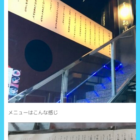
メニューはこんな感じ