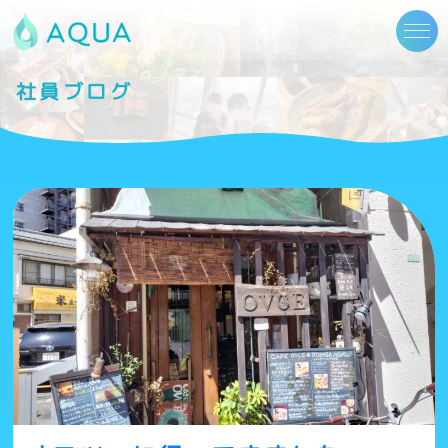
社員ブログ