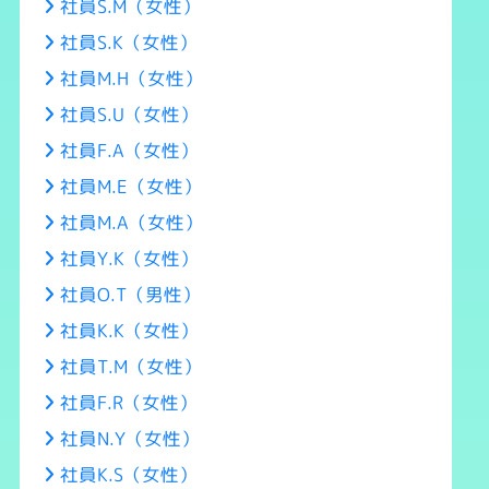
社員S.M（女性）
社員S.K（女性）
社員M.H（女性）
社員S.U（女性）
社員F.A（女性）
社員M.E（女性）
社員M.A（女性）
社員Y.K（女性）
社員O.T（男性）
社員K.K（女性）
社員T.M（女性）
社員F.R（女性）
社員N.Y（女性）
社員K.S（女性）