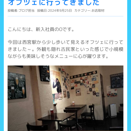
オフツェに行ってきました
投稿者:
ブログ担当
投稿日:2024年9月25日
カテゴリー:
お店取材
こんにちは、新入社員のOです。
今回は西宮駅から少し歩いて見えるオフツェに行って
きました～。外観も隠れ古民家といった感じで小規模
ながらも美味しそうなメニューに心が躍ります。