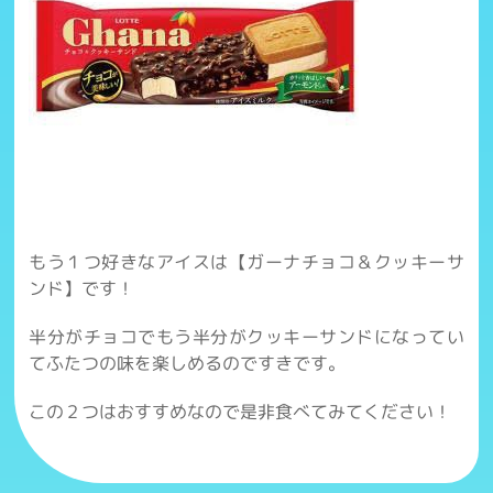
もう１つ好きなアイスは【ガーナチョコ＆クッキーサ
ンド】です！
半分がチョコでもう半分がクッキーサンドになってい
てふたつの味を楽しめるのですきです。
この２つはおすすめなので是非食べてみてください！