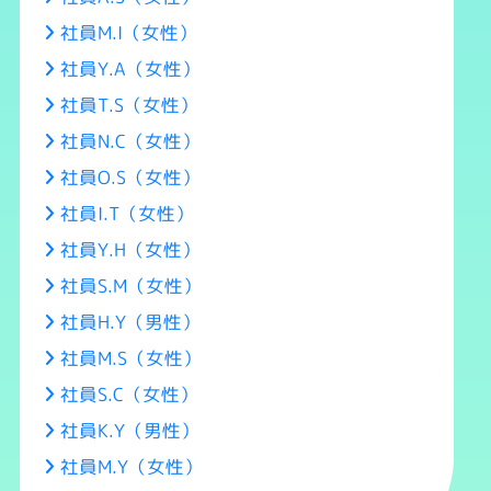
社員M.I（女性）
社員Y.A（女性）
社員T.S（女性）
社員N.C（女性）
社員O.S（女性）
社員I.T（女性）
社員Y.H（女性）
社員S.M（女性）
社員H.Y（男性）
社員M.S（女性）
社員S.C（女性）
社員K.Y（男性）
社員M.Y（女性）