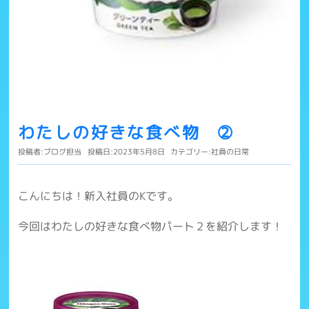
わたしの好きな食べ物 ➁
投稿者:
ブログ担当
投稿日:2023年5月8日
カテゴリー:
社員の日常
こんにちは！新入社員のKです。
今回はわたしの好きな食べ物パート２を紹介します！