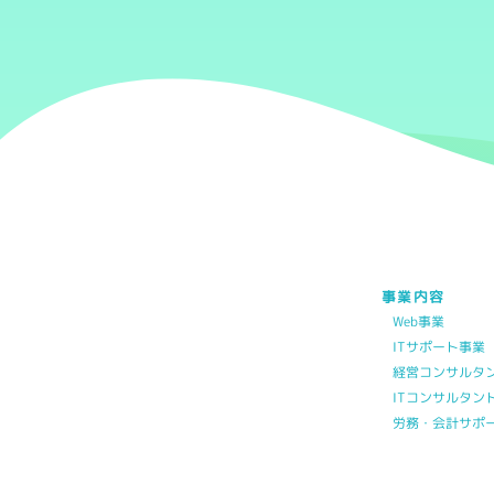
事業内容
Web事業
ITサポート事業
経営コンサルタ
ITコンサルタン
労務・会計サポ