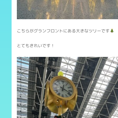
こちらがグランフロントにある大きなツリーです
とてもきれいです！