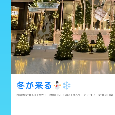
冬が来る
投稿者:
社員K.H（女性）
投稿日:2023年11月22日
カテゴリー:
社員の日常