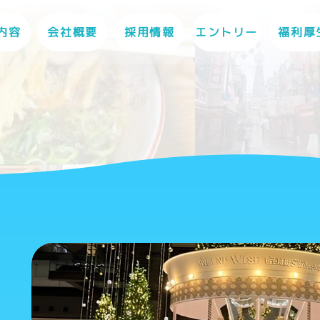
内容
会社概要
採用情報
エントリー
福利厚