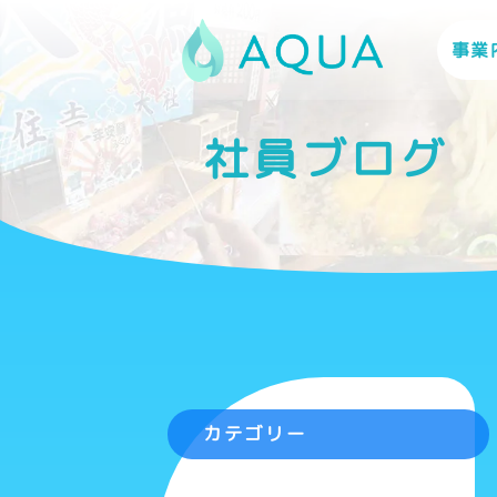
事業
社員ブログ
カテゴリー