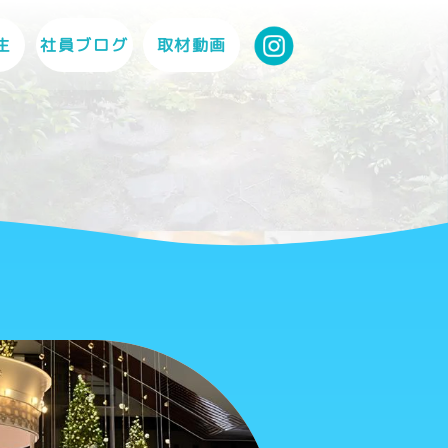
生
社員ブログ
取材動画