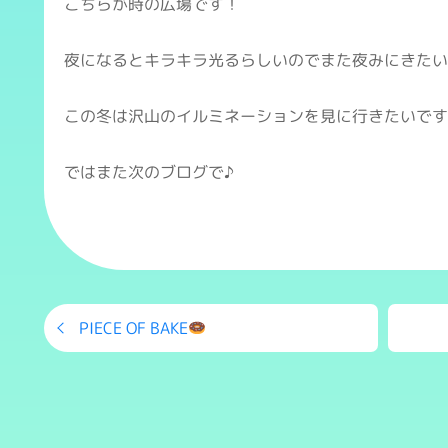
こちらが時の広場です！
夜になるとキラキラ光るらしいのでまた夜みにきた
この冬は沢山のイルミネーションを見に行きたいで
ではまた次のブログで♪
PIECE OF BAKE