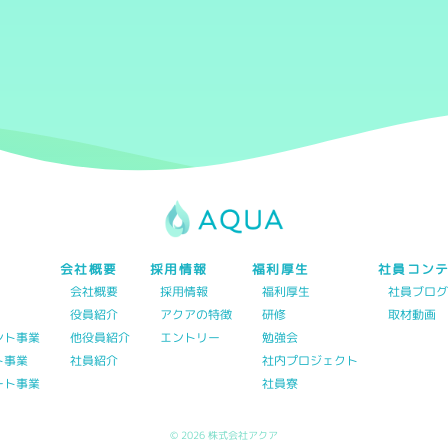
会社概要
採用情報
福利厚生
社員コン
会社概要
採用情報
福利厚生
社員ブロ
役員紹介
アクアの特徴
研修
取材動画
ント事業
他役員紹介
エントリー
勉強会
ト事業
社員紹介
社内プロジェクト
ート事業
社員寮
© 2026 株式会社アクア