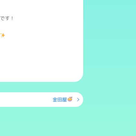
いです！
す
金田屋