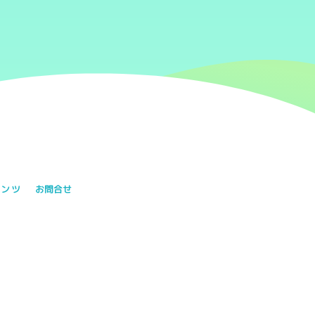
テンツ
お問合せ
グ