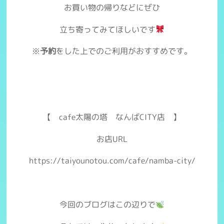
お買い物の帰りなどにぜひ
立ち寄ってみてほしいです
※
予約
をした上でのご利用がおすすめです。
【 cafe太陽の塔 なんばCITY店 】
お店URL
https://taiyounotou.com/cafe/namba-city/
今回のブログはこの辺りで