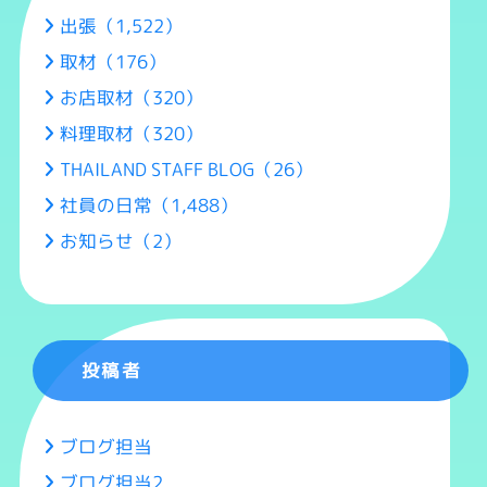
出張（1,522）
取材（176）
お店取材（320）
料理取材（320）
THAILAND STAFF BLOG（26）
社員の日常（1,488）
お知らせ（2）
投稿者
ブログ担当
ブログ担当2