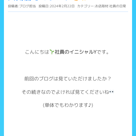
投稿者:
ブログ担当
投稿日:2024年2月22日
カテゴリー:
お店取材
社員の日常
こんにちは
社員のイニシャルY
です。
前回のブログは見ていただけましたか？
その続きなのでよければ見てくださいね
(単体でもわかります♪)