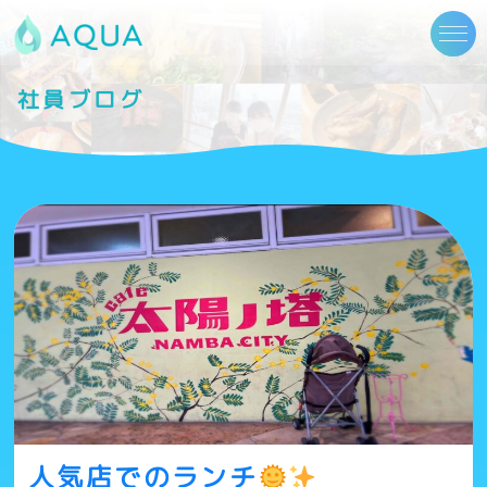
社員ブログ
人気店でのランチ