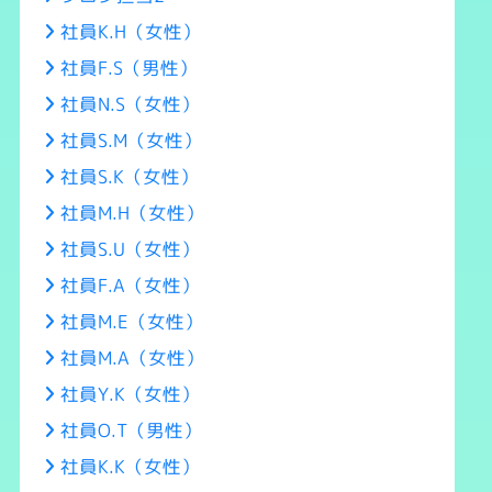
社員K.H（女性）
社員F.S（男性）
社員N.S（女性）
社員S.M（女性）
社員S.K（女性）
社員M.H（女性）
社員S.U（女性）
社員F.A（女性）
社員M.E（女性）
社員M.A（女性）
社員Y.K（女性）
社員O.T（男性）
社員K.K（女性）