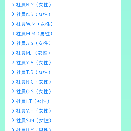
社員N.Y（女性）
社員K.S（女性）
社員W.M（女性）
社員M.M（男性）
社員A.S（女性）
社員M.I（女性）
社員Y.A（女性）
社員T.S（女性）
社員N.C（女性）
社員O.S（女性）
社員I.T（女性）
社員Y.H（女性）
社員S.M（女性）
社員H.Y（男性）