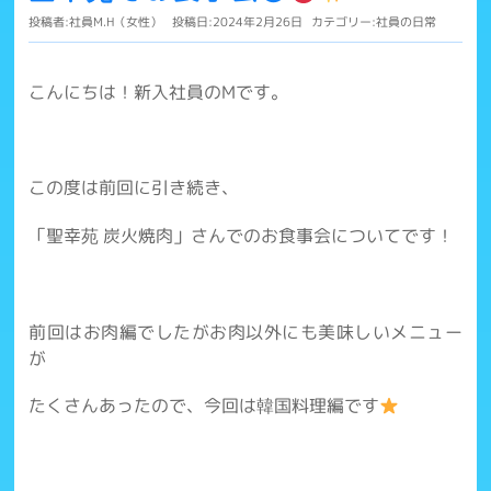
投稿者:
社員M.H（女性）
投稿日:2024年2月26日
カテゴリー:
社員の日常
こんにちは！新入社員のMです。
この度は前回に引き続き、
「聖幸苑 炭火焼肉」さんでのお食事会についてです！
前回はお肉編でしたがお肉以外にも美味しいメニュー
が
たくさんあったので、今回は韓国料理編です