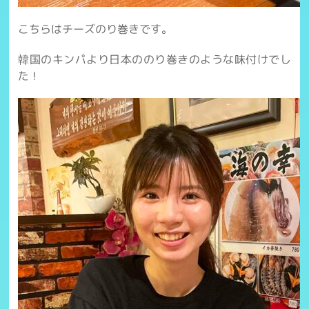
こちらはチーズのり巻きです。
韓国のキンパより日本ののり巻きのような味付けでし
た！