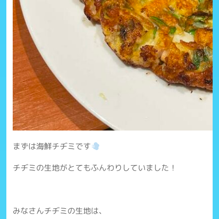
まずは海鮮チヂミです
チヂミの生地がとてもふんわりしていました！
みなさんチヂミの生地は、