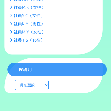
社員M.S（女性）
社員S.C（女性）
社員K.Y（男性）
社員M.Y（女性）
社員T.S（女性）
投稿月