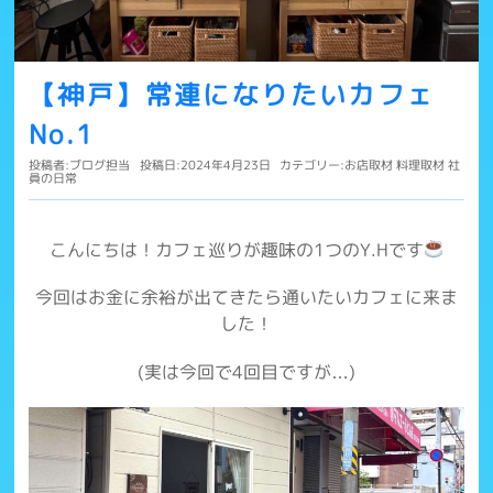
【神戸】常連になりたいカフェ
No.1
投稿者:
ブログ担当
投稿日:2024年4月23日
カテゴリー:
お店取材
料理取材
社
員の日常
こんにちは！カフェ巡りが趣味の1つのY.Hです
今回はお金に余裕が出てきたら通いたいカフェに来ま
した！
(実は今回で4回目ですが…)