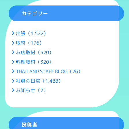
カテゴリー
出張（1,522）
取材（176）
お店取材（320）
料理取材（320）
THAILAND STAFF BLOG（26）
社員の日常（1,488）
お知らせ（2）
投稿者