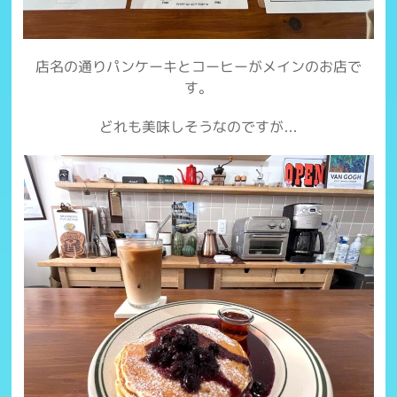
店名の通りパンケーキとコーヒーがメインのお店で
す。
どれも美味しそうなのですが…