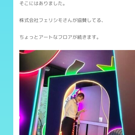
そこにはありました。
株式会社フェリシモさんが協賛してる、
ちょっとアートなフロアが続きます。