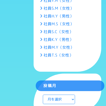
社員Y.H（女性）
社員S.M（女性）
社員H.Y（男性）
社員M.S（女性）
社員S.C（女性）
社員K.Y（男性）
社員M.Y（女性）
社員T.S（女性）
投稿月