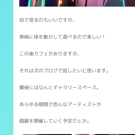
目で見るのもいいですが、
単純に体を動かして遊べるので楽しい！
この後カフェがありますが、
それは次のブログで話したいと思います。
最後にはなんとギャラリースペース。
あらゆる期間で色んなアーティストが
個展を開催していく予定だとか。