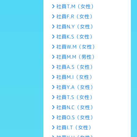
社員T.M（女性）
社員F.R（女性）
社員N.Y（女性）
社員K.S（女性）
社員W.M（女性）
社員M.M（男性）
社員A.S（女性）
社員M.I（女性）
社員Y.A（女性）
社員T.S（女性）
社員N.C（女性）
社員O.S（女性）
社員I.T（女性）