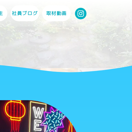
生
社員ブログ
取材動画