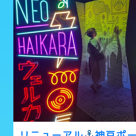
リニューアル
神戸ポ