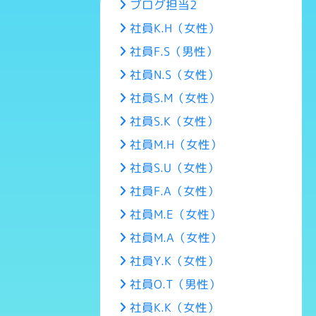
ブログ担当2
社員K.H（女性）
社員F.S（男性）
社員N.S（女性）
社員S.M（女性）
社員S.K（女性）
社員M.H（女性）
社員S.U（女性）
社員F.A（女性）
社員M.E（女性）
社員M.A（女性）
社員Y.K（女性）
社員O.T（男性）
社員K.K（女性）