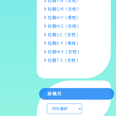
社員Y.H（女性）
社員S.M（女性）
社員H.Y（男性）
社員M.S（女性）
社員S.C（女性）
社員K.Y（男性）
社員M.Y（女性）
社員T.S（女性）
投稿月