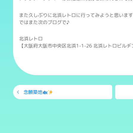
また久しぶりに北浜レトロに行ってみようと思いま
ではまた次のブログで♪
北浜レトロ
【大阪府大阪市中央区北浜1-1-26 北浜レトロビルヂ
念願築地