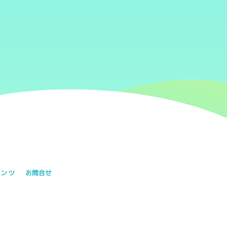
テンツ
お問合せ
グ