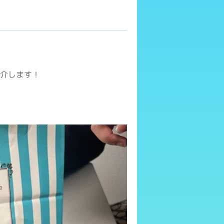
紹介します！