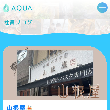
社員ブログ
山根屋