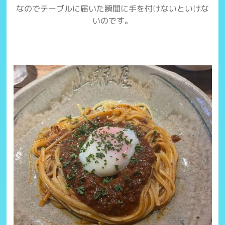
なのでテーブルに届いた瞬間に手を付けないといけな
いのです。