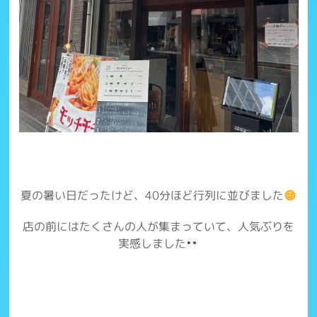
夏の暑い日だったけど、40分ほど行列に並びました
店の前にはたくさんの人が集まっていて、人気ぶりを
実感しました