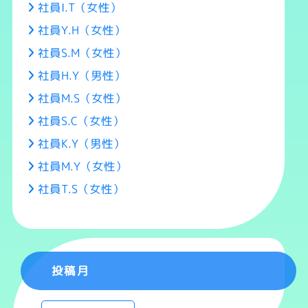
社員I.T（女性）
社員Y.H（女性）
社員S.M（女性）
社員H.Y（男性）
社員M.S（女性）
社員S.C（女性）
社員K.Y（男性）
社員M.Y（女性）
社員T.S（女性）
投稿月