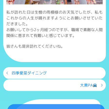
私が訪れた日は生憎の雨模様のお天気でしたが、私も
これからの人生が晴れますようにとお願いさせていた
だきました。
お願いしてから2ヶ月経つのですが、職場で素敵な人間
関係に恵まれて有難いと感じています。
皆さんも是非訪れてくださいね。
四季愛菜ダイニング
大黒PA