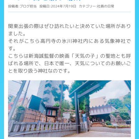
投稿者:
ブログ担当
投稿日:2024年7月19日
カテゴリー:
社員の日常
関東出張の際はぜひ訪れたいと決めていた場所があり
ました。
それがこちら高円寺の氷川神社内にある気象神社で
す。
こちらは新海誠監督の映画「天気の子」の聖地とも呼
ばれる場所で、日本で唯一、天気についてのお願いご
とを取り扱う神社なのです。