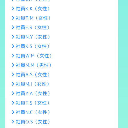
社員K.K（女性）
社員T.M（女性）
社員F.R（女性）
社員N.Y（女性）
社員K.S（女性）
社員W.M（女性）
社員M.M（男性）
社員A.S（女性）
社員M.I（女性）
社員Y.A（女性）
社員T.S（女性）
社員N.C（女性）
社員O.S（女性）