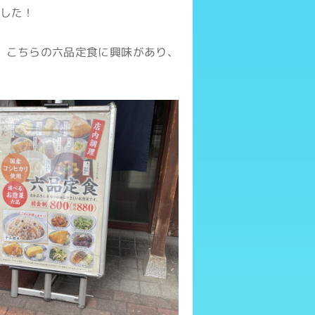
ました！
。こちらの六品定食に興味があり、