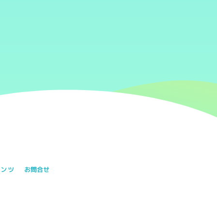
テンツ
お問合せ
グ