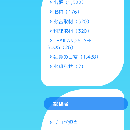
出張（1,522）
取材（176）
お店取材（320）
料理取材（320）
THAILAND STAFF
BLOG（26）
社員の日常（1,488）
お知らせ（2）
投稿者
ブログ担当