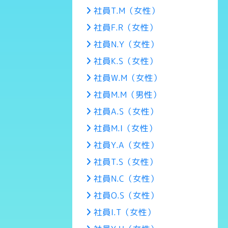
社員T.M（女性）
社員F.R（女性）
社員N.Y（女性）
社員K.S（女性）
社員W.M（女性）
社員M.M（男性）
社員A.S（女性）
社員M.I（女性）
社員Y.A（女性）
社員T.S（女性）
社員N.C（女性）
社員O.S（女性）
社員I.T（女性）