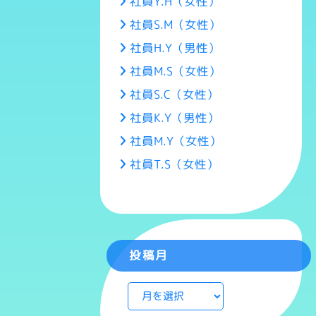
社員Y.H（女性）
社員S.M（女性）
社員H.Y（男性）
社員M.S（女性）
社員S.C（女性）
社員K.Y（男性）
社員M.Y（女性）
社員T.S（女性）
投稿月