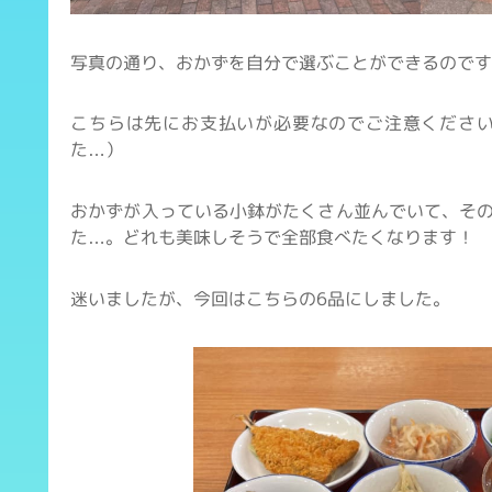
写真の通り、おかずを自分で選ぶことができるので
こちらは先にお支払いが必要なのでご注意くださ
た…）
おかずが入っている小鉢がたくさん並んでいて、その
た…。どれも美味しそうで全部食べたくなります！
迷いましたが、今回はこちらの6品にしました。