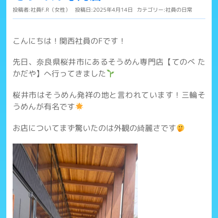
投稿者:
社員F.R（女性）
投稿日:2025年4月14日
カテゴリー:
社員の日常
こんにちは！関西社員のFです！
先日、奈良県桜井市にあるそうめん専門店【てのべ た
かだや】へ行ってきました
桜井市はそうめん発祥の地と言われています！三輪そ
うめんが有名です
お店についてまず驚いたのは外観の綺麗さです