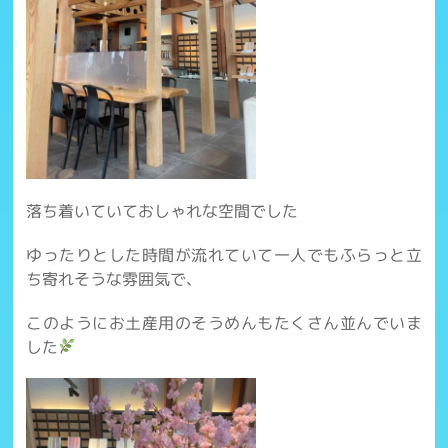
落ち着いていておしゃれな空間でした
ゆったりとした時間が流れていて一人でもふらっと立
ち寄れそうな雰囲気で、
このようにお土産用のそうめんもたくさん並んでいま
した