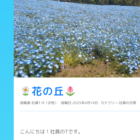
花の丘
投稿者:
社員T.M（女性）
投稿日:2025年4月14日
カテゴリー:
社員の日常
こんにちは！社員のTです。