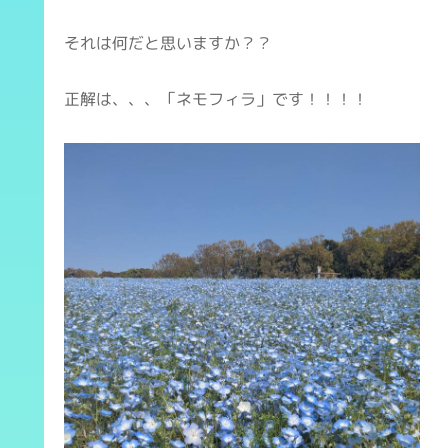
それは何だと思いますか？？
正解は、、、「ネモフィラ」です！！！！