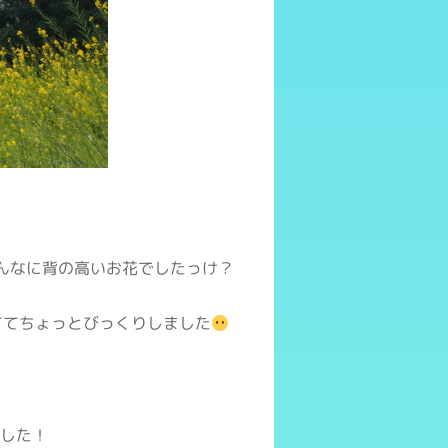
んなに背の高いお花でしたっけ？
ててちょっとびっくりしました
ました！