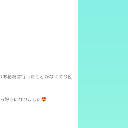
のお花畑は行ったことがなくて今回
から好きになりました