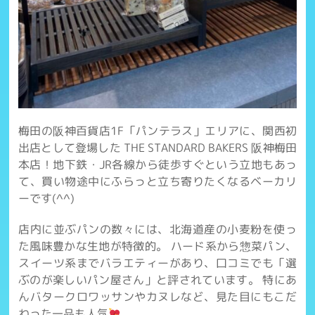
梅田の阪神百貨店1F「パンテラス」エリアに、関西初
出店として登場した THE STANDARD BAKERS 阪神梅田
本店！地下鉄・JR各線から徒歩すぐという立地もあっ
て、買い物途中にふらっと立ち寄りたくなるベーカリ
ーです(^^)
店内に並ぶパンの数々には、北海道産の小麦粉を使っ
た風味豊かな生地が特徴的。 ハード系から惣菜パン、
スイーツ系までバラエティーがあり、口コミでも「選
ぶのが楽しいパン屋さん」と評されています。 特にあ
んバタークロワッサンやカヌレなど、見た目にもこだ
わった一品も人気