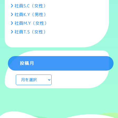
社員S.C（女性）
社員K.Y（男性）
社員M.Y（女性）
社員T.S（女性）
投稿月