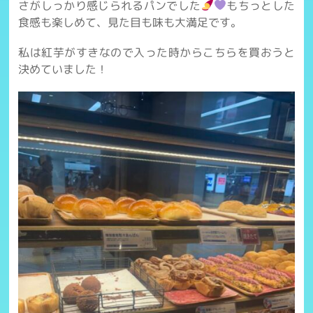
さがしっかり感じられるパンでした
もちっとした
食感も楽しめて、見た目も味も大満足です。
私は紅芋がすきなので入った時からこちらを買おうと
決めていました！