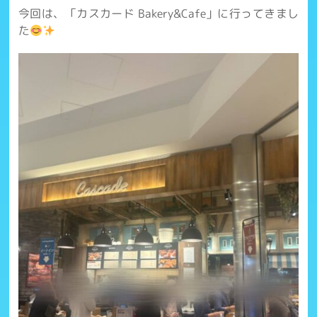
今回は、「カスカード Bakery&Cafe」に行ってきまし
た