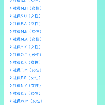
社員S.K（女性）
社員M.H（女性）
社員S.U（女性）
社員F.A（女性）
社員M.E（女性）
社員M.A（女性）
社員Y.K（女性）
社員O.T（男性）
社員K.K（女性）
社員T.M（女性）
社員F.R（女性）
社員N.Y（女性）
社員K.S（女性）
社員W.M（女性）