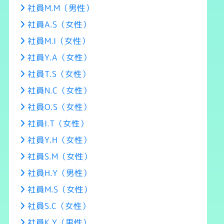
社員M.M（男性）
社員A.S（女性）
社員M.I（女性）
社員Y.A（女性）
社員T.S（女性）
社員N.C（女性）
社員O.S（女性）
社員I.T（女性）
社員Y.H（女性）
社員S.M（女性）
社員H.Y（男性）
社員M.S（女性）
社員S.C（女性）
社員K.Y（男性）