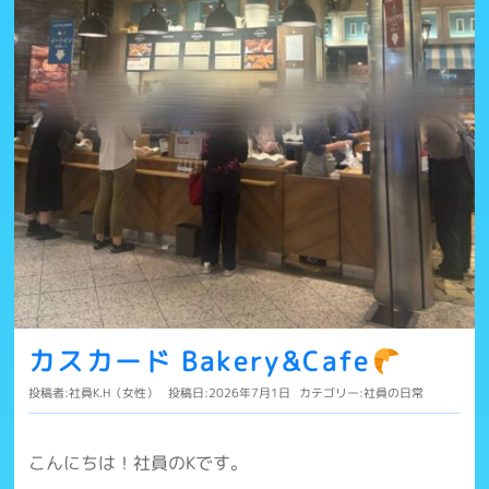
カスカード Bakery&Cafe
投稿者:
社員K.H（女性）
投稿日:2026年7月1日
カテゴリー:
社員の日常
こんにちは！社員のKです。