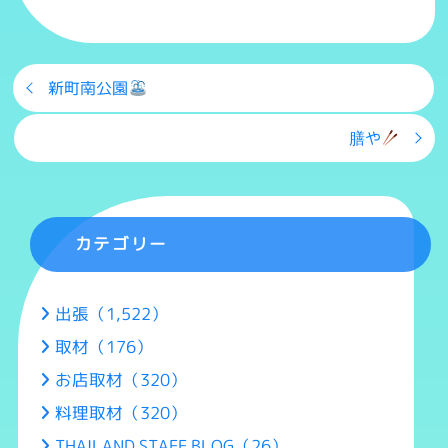
新町南公園
膳や
カテゴリー
出張（1,522）
取材（176）
お店取材（320）
料理取材（320）
THAILAND STAFF BLOG（26）