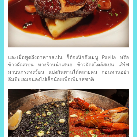
และเมื่อพูดถึงอาหารสเปน ก็ต้องนึกถึงเมนู Paella หรือ
ข้าวผัดสเปน ทางร้านนำเสนอ ข้าวผัดสไตล์สเปน เสิร์ฟ
มาบนกระทะร้อน แบ่งกันทานได้หลายคน ก่อนทานอย่า
ลืมบีบเลมอนลงไปเล็กน้อยเพื่อเพิ่มรสชาติ