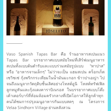
————
Vaso Spanish Tapas Bar คือ ร้านอาหารสเปนแนว
Tapas Bar บรรยากาศแบบสมัยใหม่ที่เสิร์ฟเมนูอาหาร
สเปนทั้งแบบต้นตำรับและแบบร่วมสมัยรูปแบบ “ทาปาส”
หรือ “อาหารจานเล็กๆ” ไม่ว่าจะเป็น แฮมสเปน คร็อกเก็ต
เซวิชเช่ กุ้งพริกกระเทียมในน้ำมันมะกอก ข้าวปาเอญ่า ไป
จนถึงเมนูจากวัตถุดิบชั้นเลิศอย่างโทสต์อูนิ โทสต์ทรัฟเฟิล
ลูกหมูหันและกุ้งแดงคาราบิเนรอส ในบรรยากาศแบบโต๊ะ
เค้าเตอร์บาร์ที่ห้อมล้อมครัวกลางที่เปิดโอกาสให้ลูกค้าทุก
คนได้ชมการปรุงเมนูอาหารกันแบบสดๆ ณ โครงการ
Velaa Sindhorn Village ย่านหลังสวน