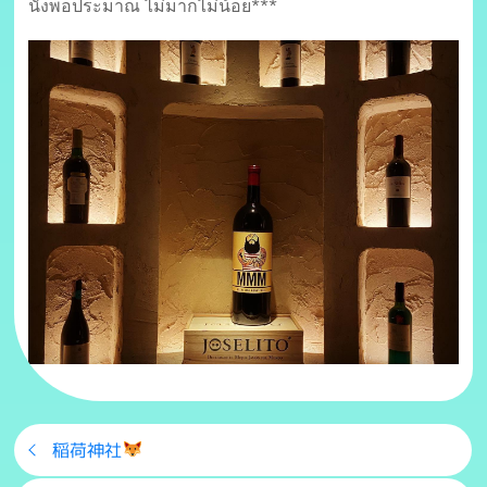
นั่งพอประมาณ ไม่มากไม่น้อย***
稲荷神社