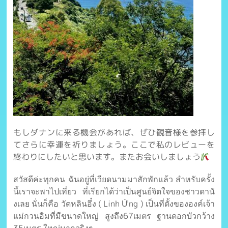
もしダナンに来る機会があれば、ぜひ観音様を参拝し
てさらに幸運を祈りましょう。ここで私のレビューを
終わりにしたいと思います。またお会いしましょう
สวัสดีค่ะทุกคน ฉันอยู่ที่เวียดนามมาสักพักแล้ว สำหรับครั้ง
นี้เราจะพาไปเที่ยว ที่เรียกได้ว่าเป็นศูนย์จิตใจของชาวดานั
งเลย นั่นก็คือ วัดหลินอึ๋ง ( Linh Ứng ) เป็นที่ตั้งขององค์เจ้า
แม่กวนอิมที่มีขนาดใหญ่ สูงถึง67เมตร ฐานดอกบัวกว้าง
35เมตร ใหญ่มากจริงๆ