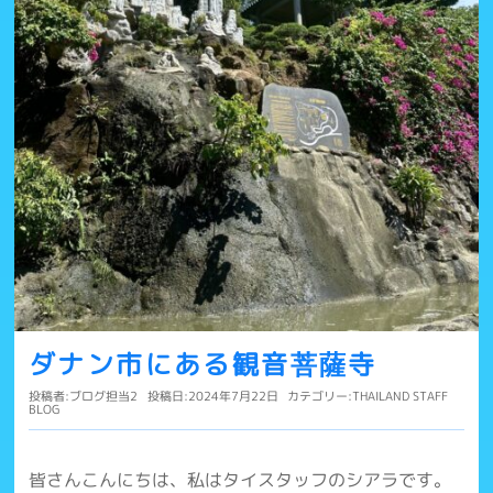
ダナン市にある観音菩薩寺
投稿者:
ブログ担当2
投稿日:2024年7月22日
カテゴリー:
THAILAND STAFF
BLOG
皆さんこんにちは、私はタイスタッフのシアラです。