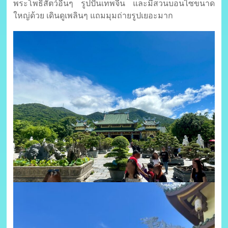
พระโพธิสัตว์อื่นๆ รูปปั้นเทพจีน และมีสวนบอนไซขนาด
ใหญ่ด้วย เดินดูเพลินๆ แถมมุมถ่ายรูปเยอะมาก