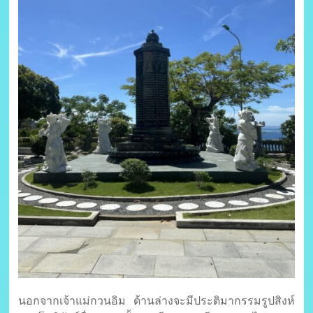
นอกจากเจ้าแม่กวนอิม ด้านล่างจะมีประติมากรรมรูปสิงห์