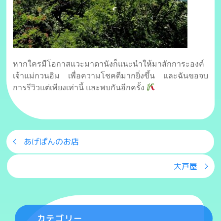
หากใครมีโอกาสแวะมาดานังก็แนะนำให้มาสักการะองค์
เจ้าแม่กวนอิม เพื่อความโชคดีมากยิ่งขึ้น และฉันขอจบ
การรีวิวแต่เพียงเท่านี้ และพบกันอีกครั้ง
あげぱんのお店
大戸屋
カテゴリー