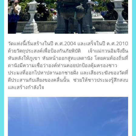
วัดแห่งนี้เริ่มสร้างในปี ค.ศ.2004 และเสร็จในปี ค.ศ.2010
ด้วยวัตถุประสงค์เพื่อป้องกันภัยพิบัติ เจ้าแม่กวนอิมจึงยืน
หันหลังให้ภูเขา หันหน้าออกสู่ทะเลดานัง โดยคนท้องถิ่นที่
ดานังมีความเชื่อว่าองค์ท่านคอยปกป้องคุ้มครองชาว
ประมงที่ออกไปหาปลานอกชายฝั่ง และเสียงระฆังของวัดที่
ตีประสานกับเสียงของคลื่นนั้น ช่วยให้ชาวประมงรู้สึกสงบ
และสร้างกำลังใจ