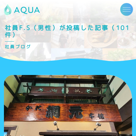
社員F.S（男性）が投稿した記事（101
件）
社員ブログ