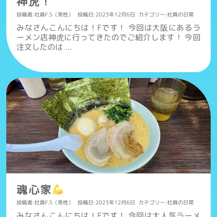
神虎！
投稿者:社員F.S（男性）
投稿日:2023年12月6日
カテゴリー:
社員の日常
みなさんこんにちは！Fです！ 今回は大阪にあるラ
ーメン店神虎に行ってきたのでご紹介します！ 今回
注文したのは ...
魂心家
投稿者:社員F.S（男性）
投稿日:2023年12月6日
カテゴリー:
社員の日常
みなさんこんにちは！Fです！ 今回は大人気ラーメ