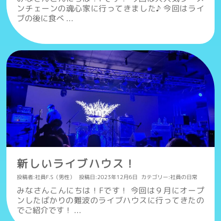
ンチェーンの魂心家に行ってきました♪ 今回はライ
ブの後に食べ ...
新しいライブハウス！
投稿者:社員F.S（男性）
投稿日:2023年12月6日
カテゴリー:
社員の日常
みなさんこんにちは！Fです！ 今回は９月にオープ
ンしたばかりの難波のライブハウスに行ってきたの
でご紹介です！ ...