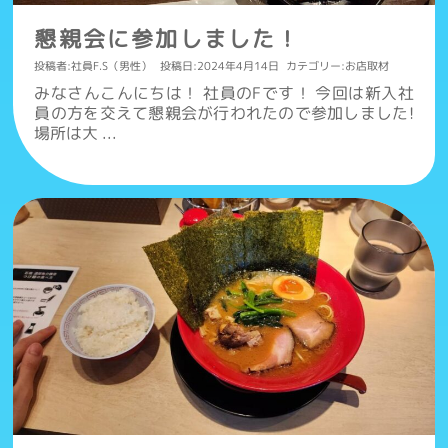
懇親会に参加しました！
投稿者:社員F.S（男性）
投稿日:2024年4月14日
カテゴリー:
お店取材
みなさんこんにちは！ 社員のFです！ 今回は新入社
員の方を交えて懇親会が行われたので参加しました!
場所は大 ...