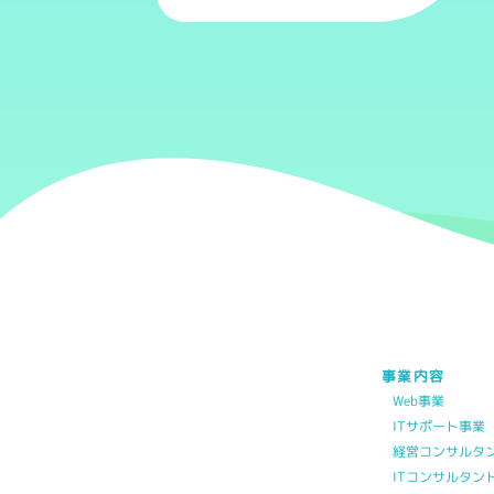
事業内容
Web事業
ITサポート事業
経営コンサルタ
ITコンサルタン