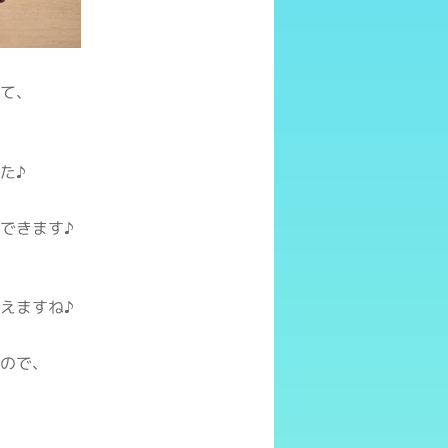
して、
た♪
できます♪
り
えますね♪
いので、