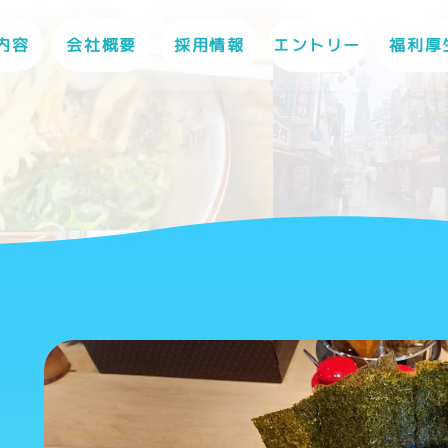
内容
会社概要
採用情報
エントリー
福利厚