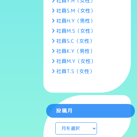
社員Y.H（女性）
社員S.M（女性）
社員H.Y（男性）
社員M.S（女性）
社員S.C（女性）
社員K.Y（男性）
社員M.Y（女性）
社員T.S（女性）
投稿月