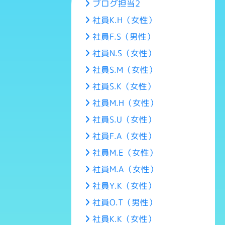
ブログ担当2
社員K.H（女性）
社員F.S（男性）
社員N.S（女性）
社員S.M（女性）
社員S.K（女性）
社員M.H（女性）
社員S.U（女性）
社員F.A（女性）
社員M.E（女性）
社員M.A（女性）
社員Y.K（女性）
社員O.T（男性）
社員K.K（女性）