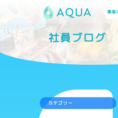
事業
社員ブログ
カテゴリー