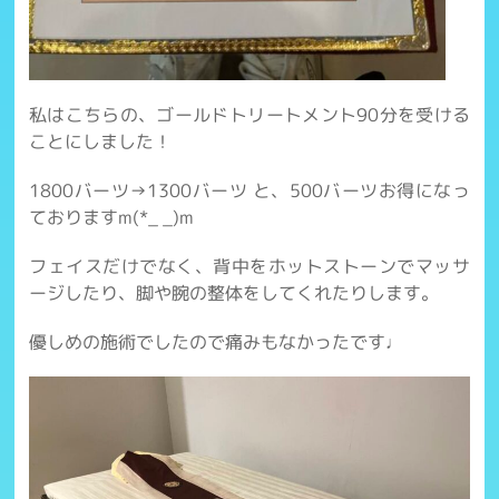
私はこちらの、ゴールドトリートメント90分を受ける
ことにしました！
1800バーツ→1300バーツ と、500バーツお得になっ
ておりますm(*_ _)m
フェイスだけでなく、背中をホットストーンでマッサ
ージしたり、脚や腕の整体をしてくれたりします。
優しめの施術でしたので痛みもなかったです♩