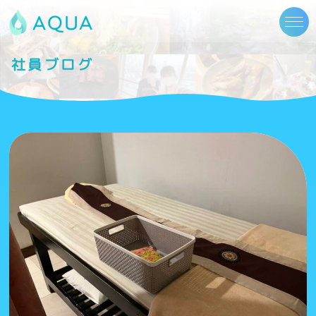
社員ブログ