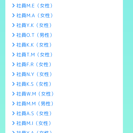
社員M.E（女性）
社員M.A（女性）
社員Y.K（女性）
社員O.T（男性）
社員K.K（女性）
社員T.M（女性）
社員F.R（女性）
社員N.Y（女性）
社員K.S（女性）
社員W.M（女性）
社員M.M（男性）
社員A.S（女性）
社員M.I（女性）
社員Y.A（女性）