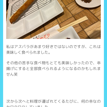
私はアスパラがあまり好きではないのですが、これは
美味しく食べられました。
その他の苦手な食べ物もとても美味しかったので、串
揚げにすると全部食べられるようになるのかもしれま
せん笑
次から次へと料理が運ばれてくるたびに、何の串なの