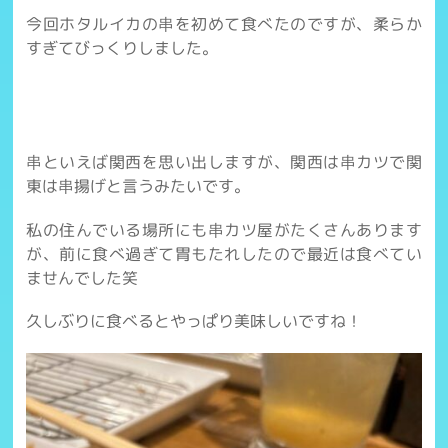
今回ホタルイカの串を初めて食べたのですが、柔らか
すぎてびっくりしました。
串といえば関西を思い出しますが、関西は串カツで関
東は串揚げと言うみたいです。
私の住んでいる場所にも串カツ屋がたくさんあります
が、前に食べ過ぎて胃もたれしたので最近は食べてい
ませんでした笑
久しぶりに食べるとやっぱり美味しいですね！