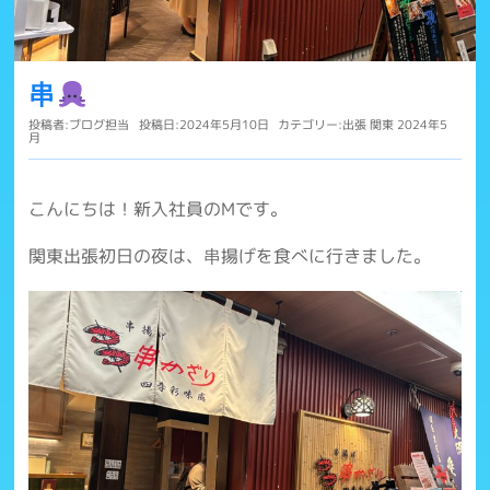
串
投稿者:
ブログ担当
投稿日:2024年5月10日
カテゴリー:
出張
関東
2024年5
月
こんにちは！新入社員のMです。
関東出張初日の夜は、串揚げを食べに行きました。