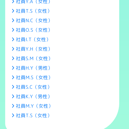
社員Y.A（女性）
社員T.S（女性）
社員N.C（女性）
社員O.S（女性）
社員I.T（女性）
社員Y.H（女性）
社員S.M（女性）
社員H.Y（男性）
社員M.S（女性）
社員S.C（女性）
社員K.Y（男性）
社員M.Y（女性）
社員T.S（女性）